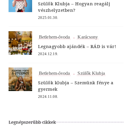
Szülők Klubja – Hogyan reagálj
vészhelyzetben?
2025.01.30.
Betlehem-óvoda
Karácsony
Legnagyobb ajándék – RÁD is vár!
2024.12.19.
Betlehem-óvoda
Szülők Klubja
Szülők klubja – Szemünk fénye a
gyermek
2024.11.08.
Legnépszerűbb cikkek