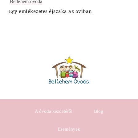
Betlehem-óvoda
Egy emlékezetes éjszaka az oviban
A óvoda kezdetéről
Blog
Események