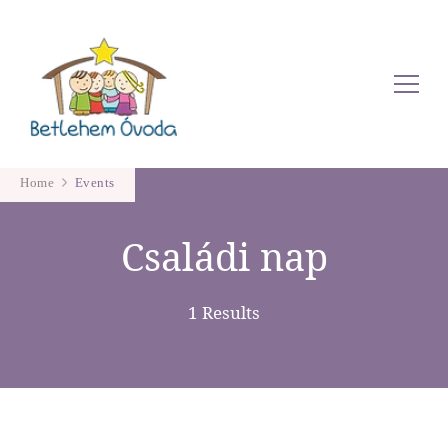
Betlehem Óvoda
Home
Events
Családi nap
1 Results