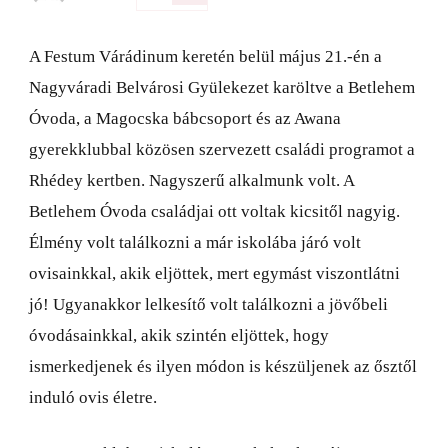
A Festum Várádinum keretén belül május 21.-én a
Nagyváradi Belvárosi Gyülekezet karöltve a Betlehem
Óvoda, a Magocska bábcsoport és az Awana
gyerekklubbal közösen szervezett családi programot a
Rhédey kertben. Nagyszerű alkalmunk volt. A
Betlehem Óvoda családjai ott voltak kicsitől nagyig.
Élmény volt találkozni a már iskolába járó volt
ovisainkkal, akik eljöttek, mert egymást viszontlátni
jó! Ugyanakkor lelkesítő volt találkozni a jövőbeli
óvodásainkkal, akik szintén eljöttek, hogy
ismerkedjenek és ilyen módon is készüljenek az ősztől
induló ovis életre.