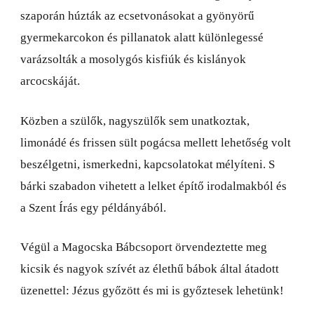
szaporán húzták az ecsetvonásokat a gyönyörű
gyermekarcokon és pillanatok alatt különlegessé
varázsolták a mosolygós kisfiúk és kislányok
arcocskáját.
Közben a szülők, nagyszülők sem unatkoztak,
limonádé és frissen sült pogácsa mellett lehetőség volt
beszélgetni, ismerkedni, kapcsolatokat mélyíteni. S
bárki szabadon vihetett a lelket építő irodalmakból és
a Szent Írás egy példányából.
Végül a Magocska Bábcsoport örvendeztette meg
kicsik és nagyok szívét az élethű bábok által átadott
üzenettel: Jézus győzött és mi is győztesek lehetünk!