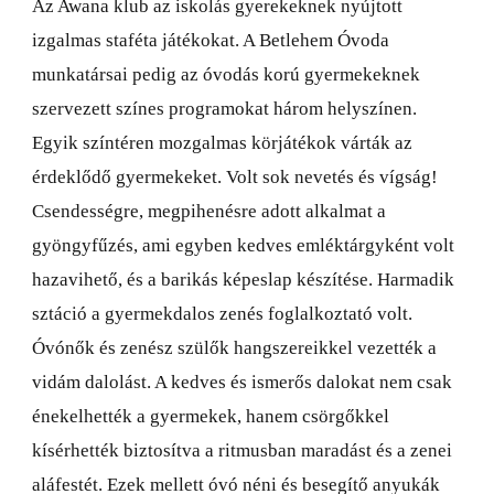
Az Awana klub az iskolás gyerekeknek nyújtott
izgalmas staféta játékokat. A Betlehem Óvoda
munkatársai pedig az óvodás korú gyermekeknek
szervezett színes programokat három helyszínen.
Egyik színtéren mozgalmas körjátékok várták az
érdeklődő gyermekeket. Volt sok nevetés és vígság!
Csendességre, megpihenésre adott alkalmat a
gyöngyfűzés, ami egyben kedves emléktárgyként volt
hazavihető, és a barikás képeslap készítése. Harmadik
sztáció a gyermekdalos zenés foglalkoztató volt.
Óvónők és zenész szülők hangszereikkel vezették a
vidám dalolást. A kedves és ismerős dalokat nem csak
énekelhették a gyermekek, hanem csörgőkkel
kísérhették biztosítva a ritmusban maradást és a zenei
aláfestét. Ezek mellett óvó néni és besegítő anyukák