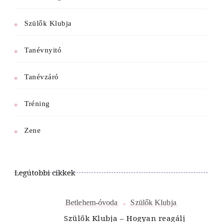
Szülők Klubja
Tanévnyitó
Tanévzáró
Tréning
Zene
Legútobbi cikkek
Betlehem-óvoda
Szülők Klubja
Szülők Klubja – Hogyan reagálj