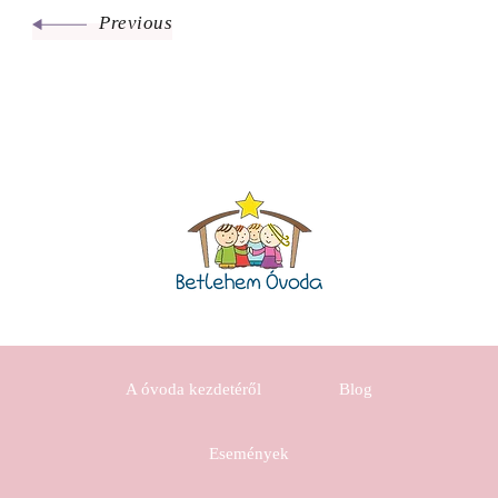
Previous
A óvoda kezdetéről
Blog
Események