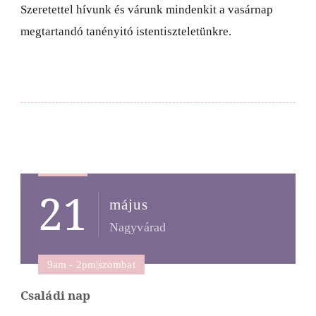
Szeretettel hívunk és várunk mindenkit a vasárnap
megtartandó tanényitó istentiszteletünkre.
Post
21
Navigation
május
Nagyvárad
9am - 2pm|szombat
Családi nap