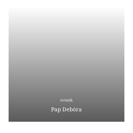
óvónők
Pap Debóra