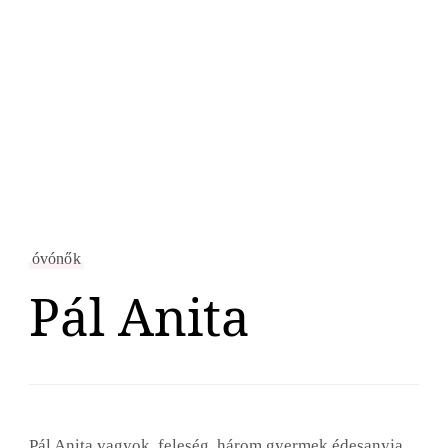
óvónők
Pál Anita
Pál Anita vagyok, feleség, három gyermek édesanyja