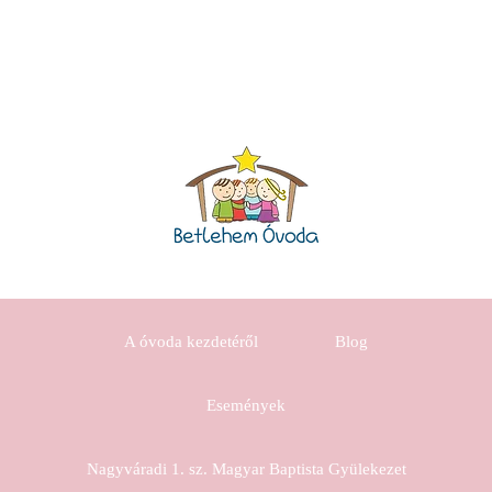
A óvoda kezdetéről
Blog
Események
Nagyváradi 1. sz. Magyar Baptista Gyülekezet