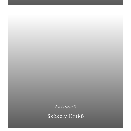
óvodavezető
Székely Enikő