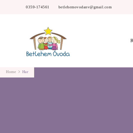
0359-174561
betlehemovodanv@gmail.com
Betlehem Óvo
R
Home
Har