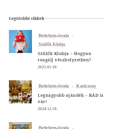
Legútobbi cikkek
Betlehem-óvoda
Szülők Klubja
Szülők Klubja – Hogyan
reagálj vészhelyzetben?
2025.01.30.
Betlehem-óvoda
Karácsony
Legnagyobb ajándék – RÁD is
vár!
2024.12.19.
Betlehem-óvoda