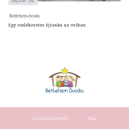
2023.07.10.
Betlehem-óvoda
Egy emlékezetes éjszaka az oviban
A óvoda kezdetéről
Blog