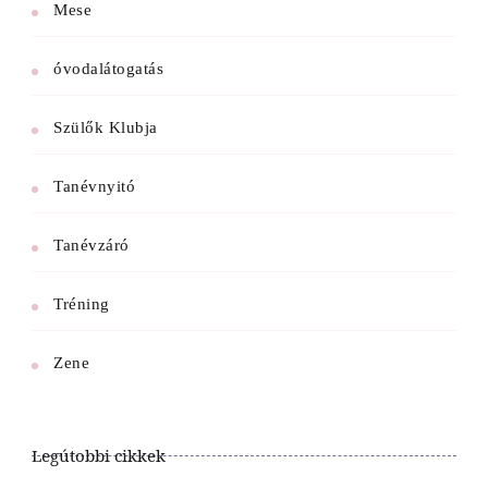
Mese
óvodalátogatás
Szülők Klubja
Tanévnyitó
Tanévzáró
Tréning
Zene
Legútobbi cikkek